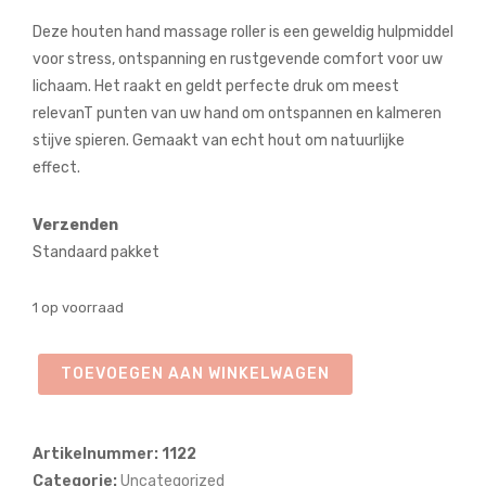
prijs
prijs
Deze houten hand massage roller is een geweldig hulpmiddel
was:
is:
voor stress, ontspanning en rustgevende comfort voor uw
lichaam. Het raakt en geldt perfecte druk om meest
€6.50.
€5.95.
relevanT punten van uw hand om ontspannen en kalmeren
stijve spieren. Gemaakt van echt hout om natuurlijke
effect.
Verzenden
Standaard pakket
1 op voorraad
Houten
TOEVOEGEN AAN WINKELWAGEN
Hand
massage
Roller
Artikelnummer:
1122
2
Categorie:
Uncategorized