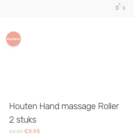
0
Aanbie
ding!
Houten Hand massage Roller
2 stuks
Oorspronkelijke
Huidige
€
5.95
€
6.50