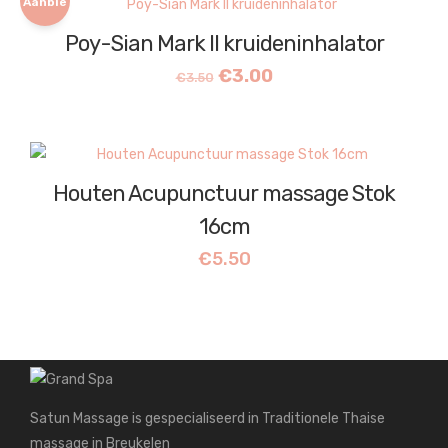
Aanbie
Poy-Sian Mark II kruideninhalator
ding!
Oorspronkelijke
Huidige
€
3.00
€
3.50
prijs
prijs
was:
is:
€3.50.
€3.00.
Houten Acupunctuur massage Stok
16cm
€
5.50
Satun Massage is gespecialiseerd in Traditionele Thaise
massage in Breukelen